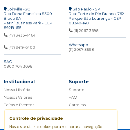
Joinville -SC
São Paulo - SP
Rua Dona Francisca 8300 -
Rua: Forte do Rio Branco, 762
Bloco 9A
Parque São Lourenço - CEP
Perini Business Park - CEP
08340-140
89219-615
(11) 2067-3698
(47) 3435-4464
|
Whatsapp
(47) 3419-6400
(11) 2067-3698
SAC
0800 704 3698
Institucional
Suporte
Nossa História
Suporte
Nossos Valores
FAQ
Feiras e Eventos
Carreiras
Blog
Fale Conosco
Controle de privacidade
Manual da Marca
Nosso site utiliza cookies para melhorar a navegação.