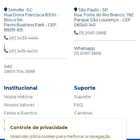
Joinville -SC
São Paulo - SP
Rua Dona Francisca 8300 -
Rua: Forte do Rio Branco, 762
Bloco 9A
Parque São Lourenço - CEP
Perini Business Park - CEP
08340-140
89219-615
(11) 2067-3698
(47) 3435-4464
|
Whatsapp
(47) 3419-6400
(11) 2067-3698
SAC
0800 704 3698
Institucional
Suporte
Nossa História
Suporte
Nossos Valores
FAQ
Feiras e Eventos
Carreiras
Blog
Fale Conosco
Controle de privacidade
Manual da Marca
Nosso site utiliza cookies para melhorar a navegação.