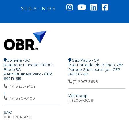
SIGA-NOS
Joinville -SC
São Paulo - SP
Rua Dona Francisca 8300 -
Rua: Forte do Rio Branco, 762
Bloco 9A
Parque São Lourenço - CEP
Perini Business Park - CEP
08340-140
89219-615
(11) 2067-3698
(47) 3435-4464
|
Whatsapp
(47) 3419-6400
(11) 2067-3698
SAC
0800 704 3698