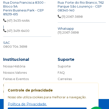
Rua Dona Francisca 8300 -
Rua: Forte do Rio Branco, 762
Bloco 9A
Parque São Lourenço - CEP
Perini Business Park - CEP
08340-140
89219-615
(11) 2067-3698
(47) 3435-4464
|
Whatsapp
(47) 3419-6400
(11) 2067-3698
SAC
0800 704 3698
Institucional
Suporte
Nossa História
Suporte
Nossos Valores
FAQ
Feiras e Eventos
Carreiras
Blog
Fale Conosco
Controle de privacidade
Manual da Marca
Nosso site utiliza cookies para melhorar a navegação.
Política de Privacidade
Política de Privacidade.