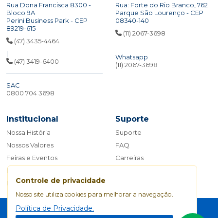
Rua Dona Francisca 8300 -
Rua: Forte do Rio Branco, 762
Bloco 9A
Parque São Lourenço - CEP
Perini Business Park - CEP
08340-140
89219-615
(11) 2067-3698
(47) 3435-4464
|
Whatsapp
(47) 3419-6400
(11) 2067-3698
SAC
0800 704 3698
Institucional
Suporte
Nossa História
Suporte
Nossos Valores
FAQ
Feiras e Eventos
Carreiras
Blog
Fale Conosco
Controle de privacidade
Manual da Marca
Nosso site utiliza cookies para melhorar a navegação.
Política de Privacidade
Política de Privacidade.