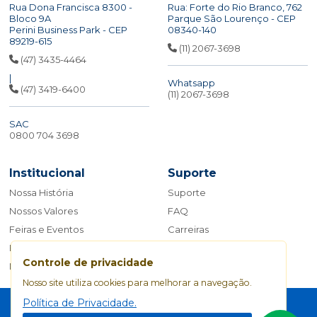
Rua Dona Francisca 8300 -
Rua: Forte do Rio Branco, 762
Bloco 9A
Parque São Lourenço - CEP
Perini Business Park - CEP
08340-140
89219-615
(11) 2067-3698
(47) 3435-4464
|
Whatsapp
(47) 3419-6400
(11) 2067-3698
SAC
0800 704 3698
Institucional
Suporte
Nossa História
Suporte
Nossos Valores
FAQ
Feiras e Eventos
Carreiras
Blog
Fale Conosco
Controle de privacidade
Manual da Marca
Nosso site utiliza cookies para melhorar a navegação.
Política de Privacidade
Política de Privacidade.