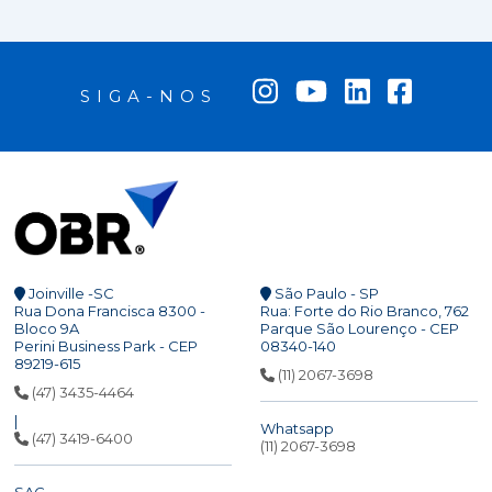
SIGA-NOS
Joinville -SC
São Paulo - SP
Rua Dona Francisca 8300 -
Rua: Forte do Rio Branco, 762
Bloco 9A
Parque São Lourenço - CEP
Perini Business Park - CEP
08340-140
89219-615
(11) 2067-3698
(47) 3435-4464
|
Whatsapp
(47) 3419-6400
(11) 2067-3698
SAC