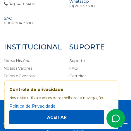
Whatsapp
(47) 3419-6400
(11) 2067-3698
SAC
0800 704 3698
INSTITUCIONAL
SUPORTE
Nossa História
Suporte
Nossos Valores
FAQ
Feiras e Eventos
Carreiras
Blog
Fale Conosco
Controle de privacidade
Manual da Marca
Nosso site utiliza cookies para melhorar a navegação.
Política de Privacidade
Política de Privacidade.
ACEITAR
Copyright © 2026 OBR | Equipamentos Industriais. Todos os direitos reservados.