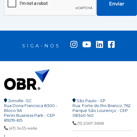
Enviar
SIGA-NOS
Joinville -SC
São Paulo - SP
Rua Dona Francisca 8300 -
Rua: Forte do Rio Branco, 762
Bloco 9A
Parque São Lourenço - CEP
Perini Business Park - CEP
08340-140
89219-615
(11) 2067-3698
(47) 3435-4464
|