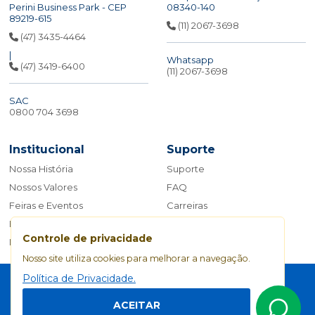
Perini Business Park - CEP
08340-140
89219-615
(11) 2067-3698
(47) 3435-4464
|
Whatsapp
(47) 3419-6400
(11) 2067-3698
SAC
0800 704 3698
Institucional
Suporte
Nossa História
Suporte
Nossos Valores
FAQ
Feiras e Eventos
Carreiras
Blog
Fale Conosco
Controle de privacidade
Manual da Marca
Nosso site utiliza cookies para melhorar a navegação.
Política de Privacidade
Política de Privacidade.
ACEITAR