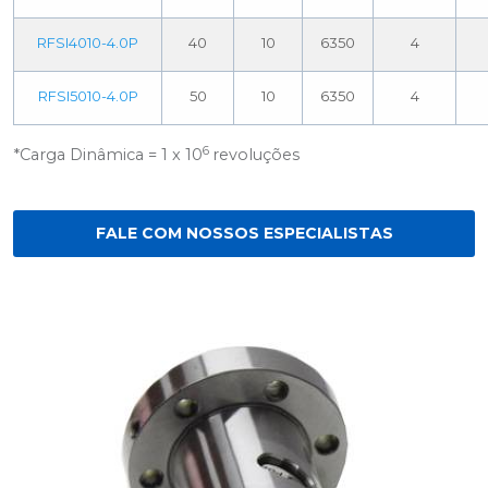
RFSI4010-4.0P
40
10
6350
4
RFSI5010-4.0P
50
10
6350
4
6
*Carga Dinâmica = 1 x 10
revoluções
FALE COM NOSSOS ESPECIALISTAS