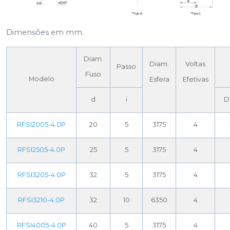
Dimensões em mm.
Diam.
Diam.
Voltas
Passo
Fuso
Modelo
Esfera
Efetivas
d
i
D
RFSI2005-4.0P
20
5
3175
4
RFSI2505-4.0P
25
5
3175
4
RFSI3205-4.0P
32
5
3175
4
RFSI3210-4.0P
32
10
6350
4
RFSI4005-4.0P
40
5
3175
4